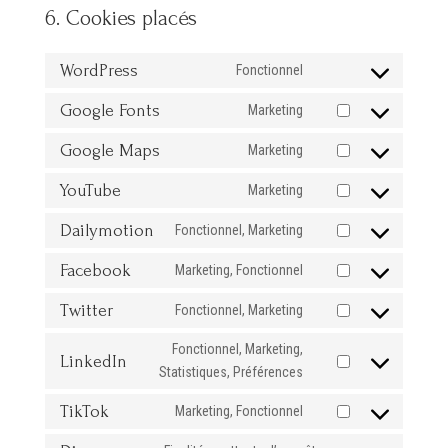
6. Cookies placés
WordPress
Fonctionnel
Consent
to
Google Fonts
Marketing
Consent
service
to
Google Maps
wordpress
Marketing
Consent
service
to
YouTube
google-
Marketing
Consent
service
fonts
to
Dailymotion
google-
Fonctionnel, Marketing
Consent
service
maps
to
Facebook
youtube
Marketing, Fonctionnel
Consent
service
to
Twitter
dailymotion
Fonctionnel, Marketing
Consent
service
to
Fonctionnel, Marketing,
facebook
LinkedIn
service
Consent
Statistiques, Préférences
twitter
to
TikTok
Marketing, Fonctionnel
service
Consent
linkedin
to