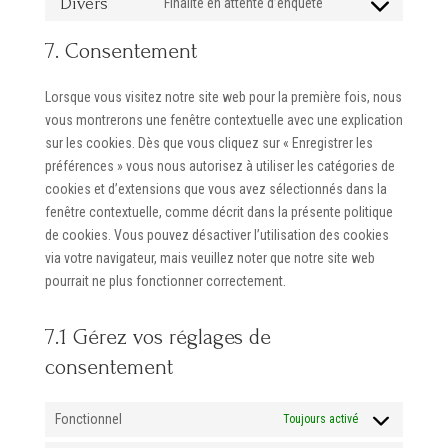
Divers
Finalité en attente d’enquête
Consent
service
to
tiktok
7. Consentement
service
divers
Lorsque vous visitez notre site web pour la première fois, nous
vous montrerons une fenêtre contextuelle avec une explication
sur les cookies. Dès que vous cliquez sur « Enregistrer les
préférences » vous nous autorisez à utiliser les catégories de
cookies et d’extensions que vous avez sélectionnés dans la
fenêtre contextuelle, comme décrit dans la présente politique
de cookies. Vous pouvez désactiver l’utilisation des cookies
via votre navigateur, mais veuillez noter que notre site web
pourrait ne plus fonctionner correctement.
7.1 Gérez vos réglages de
consentement
Fonctionnel
Toujours activé