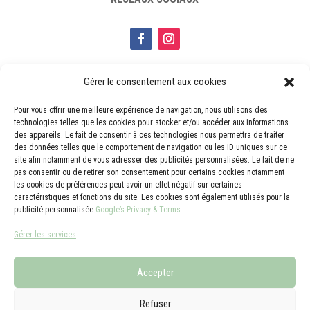
Gérer le consentement aux cookies
MENTIONS LÉGALES
Pour vous offrir une meilleure expérience de navigation, nous utilisons des
Mentions légales
technologies telles que les cookies pour stocker et/ou accéder aux informations
des appareils. Le fait de consentir à ces technologies nous permettra de traiter
Politique de confidentialité
des données telles que le comportement de navigation ou les ID uniques sur ce
site afin notamment de vous adresser des publicités personnalisées. Le fait de ne
pas consentir ou de retirer son consentement pour certains cookies notamment
PRESSE
les cookies de préférences peut avoir un effet négatif sur certaines
caractéristiques et fonctions du site. Les cookies sont également utilisés pour la
publicité personnalisée
Google’s Privacy & Terms.
Revue de presse
Gérer les services
AGENCE MATCH / O. Lecomte –
oanh@agencematch.fr
Accepter
Refuser