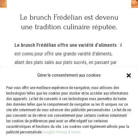
Le brunch Frédélian est devenu
une tradition culinaire réputée.
Le brunch Frédélian offre une variété d’aliments
: il
est connu pour offrir une grande variété d’aliments,
allant des plats salés aux plats sucrés, en passant par
les boissons. Cela vous permettra de découvrir les
Gérer le consentement aux cookies
nouveautés Frédélian ou de savourer vos plats préférés,
tout en ayant la possibilité d’essayer de nouvelles
Pour vous offrir une meilleure expérience de navigation, nous utilisons des
technologies telles que les cookies pour stocker et/ou accéder aux informations
combinaisons de saveurs.
des appareils. Le fait de consentir à ces technologies nous permettra de traiter
des données telles que le comportement de navigation ou les ID uniques sur ce
Passer du temps ensemble dans une atmosphère
site afin notamment de vous adresser des publicités personnalisées. Le fait de ne
détendue et décontractée, tel est le résumé de
pas consentir ou de retirer son consentement pour certains cookies notamment
les cookies de préférences peut avoir un effet négatif sur certaines
l’expérience Frédélian.
caractéristiques et fonctions du site. Les cookies sont également utilisés pour la
Détendez-vous et profitez des mets que Frédélian vous
publicité personnalisée
Google’s Privacy & Terms.