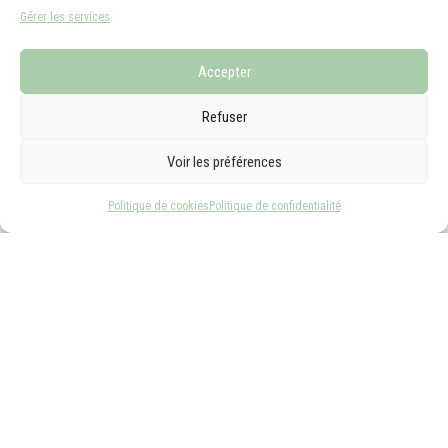
propose et apprécier ce moment unique.
Gérer les services
Le brunch Frédélian a aussi son côté pratique
:
Servi le matin, il est idéal pour ceux qui ont des emplois
Accepter
du temps chargés. Il vous permettra de prendre un
Refuser
repas copieux et nourrissant avant de vous lancer dans
votre journée, ou de vous détendre le week-end après
Voir les préférences
une semaine de travail.
Politique de cookies
Politique de confidentialité